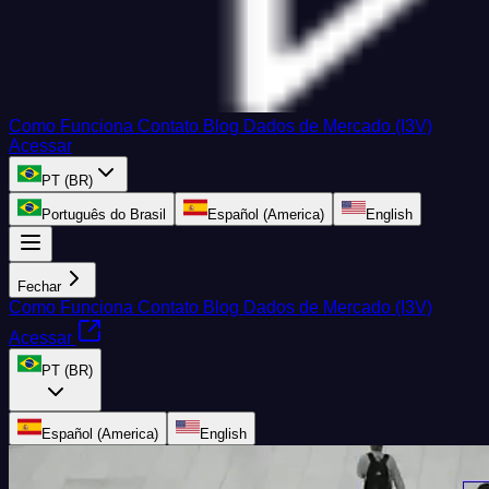
Como Funciona
Contato
Blog
Dados de Mercado (I3V)
Acessar
PT (BR)
Português do Brasil
Español (America)
English
Fechar
Como Funciona
Contato
Blog
Dados de Mercado (I3V)
Acessar
PT (BR)
Español (America)
English