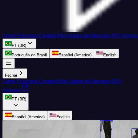
Como Funciona
Contato
Blog
Dados de Mercado (I3V)
Acess
PT (BR)
Português do Brasil
Español (America)
English
Fechar
Como Funciona
Contato
Blog
Dados de Mercado (I3V)
Acessar
PT (BR)
Español (America)
English