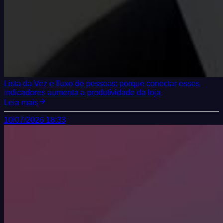
Lista da Vez e fluxo de pessoas: porque conectar esses
indicadores aumenta a produtividade da loja
Leia mais
10/07/2026 18:33