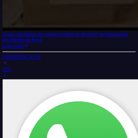
Quais decisões do varejo podem (e devem) ser baseadas
em dados de fluxo
Leia mais
20/03/2026 20:16
1
2
3